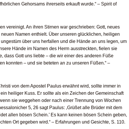
örlichen Gehorsams ihrerseits erkauft wurde.“ – Spirit of
n vereinigt. An ihren Stirnen war geschrieben: Gott, neues
u neuen Namen enthielt. Über unseren glücklichen, heiligen
n ungestüm über uns herfallen und die Hände an uns legen, um
unsere Hände im Namen des Herrn ausstreckten, fielen sie
, dass Gott uns liebte – die wir einer des anderen Füße
n konnten – und sie beteten an zu unseren Füßen.“ –
hristi von dem Apostel Paulus erwähnt wird, sollte immer in
in heiliger Kuss. Er sollte als ein Zeichen der Gemeinschaft
, wenn sie weggehen oder nach einer Trennung von Wochen
salonicher 5, 26 sagt Paulus: ‚Grüßet alle Brüder mit dem
Meidet allen bösen Schein.’ Es kann keinen bösen Schein geben,
echten Ort gegeben wird.“ – Erfahrungen und Gesichte, S. 110.