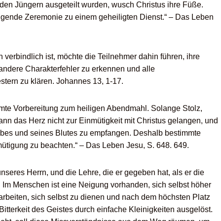
den Jüngern ausgeteilt wurden, wusch Christus ihre Füße.
igende Zeremonie zu einem geheiligten Dienst.“ – Das Leben
 verbindlich ist, möchte die Teilnehmer dahin führen, ihre
 andere Charakterfehler zu erkennen und alle
tern zu klären. Johannes 13, 1-17.
mte Vorbereitung zum heiligen Abendmahl. Solange Stolz,
nn das Herz nicht zur Einmütigkeit mit Christus gelangen, und
Leibes und seines Blutes zu empfangen. Deshalb bestimmte
ütigung zu beachten.“ – Das Leben Jesu, S. 648. 649.
nseres Herrn, und die Lehre, die er gegeben hat, als er die
. Im Menschen ist eine Neigung vorhanden, sich selbst höher
u arbeiten, sich selbst zu dienen und nach dem höchsten Platz
tterkeit des Geistes durch einfache Kleinigkeiten ausgelöst.