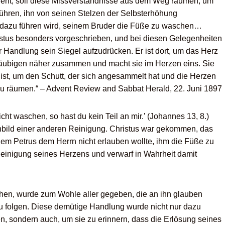
eht, soll diese Missverständnisse aus dem Weg räumen, um
hren, ihn von seinen Stelzen der Selbsterhöhung
n dazu führen wird, seinem Bruder die Füße zu waschen…
tus besonders vorgeschrieben, und bei diesen Gelegenheiten
r Handlung sein Siegel aufzudrücken. Er ist dort, um das Herz
 Gläubigen näher zusammen und macht sie im Herzen eins. Sie
 ist, um den Schutt, der sich angesammelt hat und die Herzen
zu räumen.“ – Advent Review and Sabbat Herald, 22. Juni 1897
icht waschen, so hast du kein Teil an mir.’ (Johannes 13, 8.)
nnbild einer anderen Reinigung. Christus war gekommen, das
em Petrus dem Herrn nicht erlauben wollte, ihm die Füße zu
Reinigung seines Herzens und verwarf in Wahrheit damit
hen, wurde zum Wohle aller gegeben, die an ihn glauben
zu folgen. Diese demütige Handlung wurde nicht nur dazu
n, sondern auch, um sie zu erinnern, dass die Erlösung seines