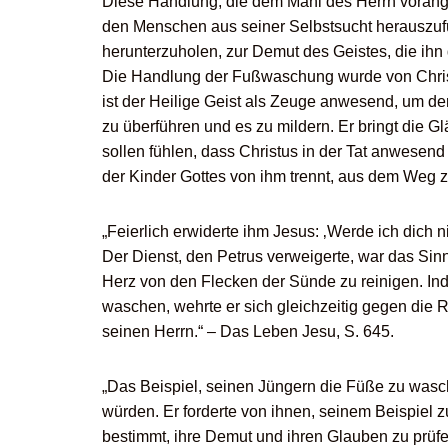
Diese Handlung, die dem Mahl des Herrn vorang
den Menschen aus seiner Selbstsucht herauszufü
herunterzuholen, zur Demut des Geistes, die ih
Die Handlung der Fußwaschung wurde von Chris
ist der Heilige Geist als Zeuge anwesend, um de
zu überführen und es zu mildern. Er bringt die
sollen fühlen, dass Christus in der Tat anwesend
der Kinder Gottes von ihm trennt, aus dem Weg 
„Feierlich erwiderte ihm Jesus: ‚Werde ich dich n
Der Dienst, den Petrus verweigerte, war das Si
Herz von den Flecken der Sünde zu reinigen. Ind
waschen, wehrte er sich gleichzeitig gegen die 
seinen Herrn.“ – Das Leben Jesu, S. 645.
„Das Beispiel, seinen Jüngern die Füße zu wasc
würden. Er forderte von ihnen, seinem Beispiel 
bestimmt, ihre Demut und ihren Glauben zu prüfe