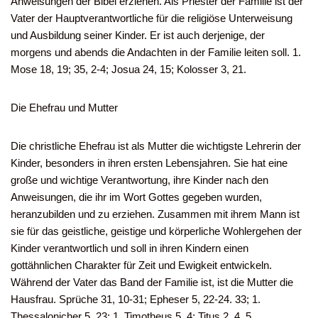
Anweisungen der Bibel erziehen. Als Priester der Familie ist der
Vater der Hauptverantwortliche für die religiöse Unterweisung
und Ausbildung seiner Kinder. Er ist auch derjenige, der
morgens und abends die Andachten in der Familie leiten soll. 1.
Mose 18, 19; 35, 2-4; Josua 24, 15; Kolosser 3, 21.
Die Ehefrau und Mutter
Die christliche Ehefrau ist als Mutter die wichtigste Lehrerin der
Kinder, besonders in ihren ersten Lebensjahren. Sie hat eine
große und wichtige Verantwortung, ihre Kinder nach den
Anweisungen, die ihr im Wort Gottes gegeben wurden,
heranzubilden und zu erziehen. Zusammen mit ihrem Mann ist
sie für das geistliche, geistige und körperliche Wohlergehen der
Kinder verantwortlich und soll in ihren Kindern einen
gottähnlichen Charakter für Zeit und Ewigkeit entwickeln.
Während der Vater das Band der Familie ist, ist die Mutter die
Hausfrau. Sprüche 31, 10-31; Epheser 5, 22-24. 33; 1.
Thessalonicher 5, 23; 1. Timotheus 5, 4; Titus 2, 4. 5.