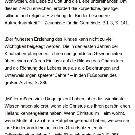
Wohlwollen, die Liebe zu Gott und die Liebe untereinander. Um
dieses Ziel zu erreichen, erfordert die körperliche, geistige,
sittliche und religiöse Erziehung der Kinder besondere
Aufmerksamkeit.“ – Zeugnisse für die Gemeinde, Bd. 3, S. 141.
„Der frühesten Erziehung des Kindes kann nicht zu viel
Wichtigkeit beigelegt werden. Die in den ersten Jahren der
Kindheit empfangenen Lehren und gebildeten Gewohnheiten
üben einen größeren Einfluss auf die Bildung des Charakters
und die Richtung des Lebens aus als alle Belehrungen und
Unterweisungen späterer Jahre.“ – In den Fußspuren des
großen Arztes, S. 386.
„Mütter mögen viele Dinge gelernt haben, aber das wichtigste
Wissen haben sie erst, wenn sie Christus als ihren persönlichen
Heiland kennengelernt haben. Wenn Christus im Heim wohnt,
wenn Mütter ihn zu ihrem Ratgeber gemacht haben, werden sie
ihre Kinder von klein auf in den Grundsätzen echter
Frömmigkeit erziehen.“ – Wie führe ich mein Kind?, S. 295.