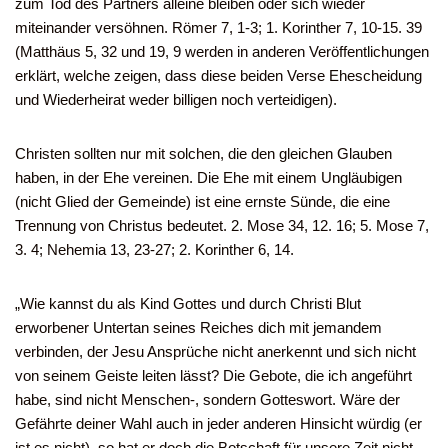
zum Tod des Partners alleine bleiben oder sich wieder
miteinander versöhnen. Römer 7, 1-3; 1. Korinther 7, 10-15. 39
(Matthäus 5, 32 und 19, 9 werden in anderen Veröffentlichungen
erklärt, welche zeigen, dass diese beiden Verse Ehescheidung
und Wiederheirat weder billigen noch verteidigen).
Christen sollten nur mit solchen, die den gleichen Glauben
haben, in der Ehe vereinen. Die Ehe mit einem Ungläubigen
(nicht Glied der Gemeinde) ist eine ernste Sünde, die eine
Trennung von Christus bedeutet. 2. Mose 34, 12. 16; 5. Mose 7,
3. 4; Nehemia 13, 23-27; 2. Korinther 6, 14.
„Wie kannst du als Kind Gottes und durch Christi Blut
erworbener Untertan seines Reiches dich mit jemandem
verbinden, der Jesu Ansprüche nicht anerkennt und sich nicht
von seinem Geiste leiten lässt? Die Gebote, die ich angeführt
habe, sind nicht Menschen-, sondern Gotteswort. Wäre der
Gefährte deiner Wahl auch in jeder anderen Hinsicht würdig (er
ist es nicht), so hat er doch die Botschaft für unsere Zeit nicht