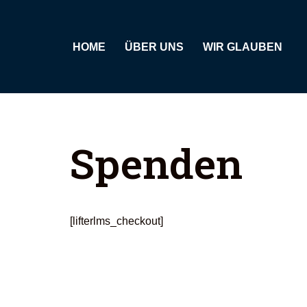
Zum
HOME
ÜBER UNS
WIR GLAUBEN
Inhalt
springen
Spenden
[lifterlms_checkout]